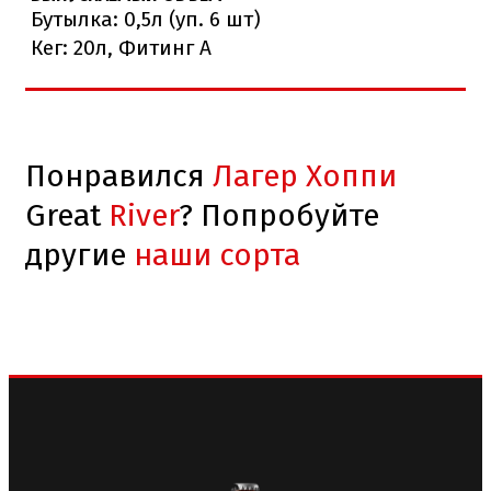
Бутылка: 0,5л (уп. 6 шт)
Кег: 20л, Фитинг А
Понравился
Лагер Хоппи
Great
River
? Попробуйте
другие
наши сорта