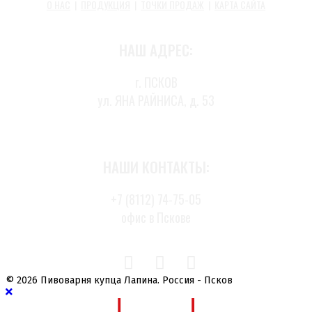
О НАС
|
ПРОДУКЦИЯ
|
ТОЧКИ ПРОДАЖ
|
КАРТА САЙТА
НАШ АДРЕС:
г. ПСКОВ
ул. ЯНА РАЙНИСА, д. 53
НАШИ КОНТАКТЫ:
+7 (8112) 74-75-05
офис в Пскове
© 2026 Пивоварня купца Лапина. Россия - Псков